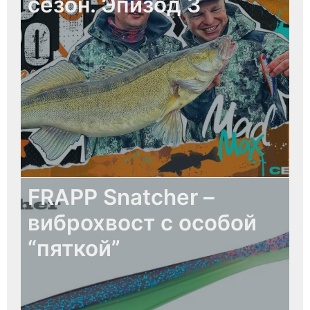
сезон. Эпизод 3
FRAPP Snatcher –
виброхвост с особой
“пяткой”