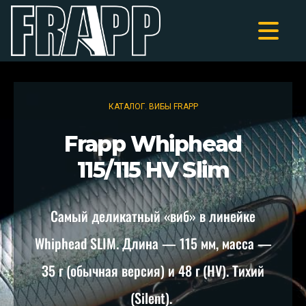
КАТАЛОГ. ВИБЫ FRAPP
Frapp Whiphead
115/115 HV Slim
Самый деликатный «виб» в линейке
Whiphead SLIM. Длина — 115 мм, масса —
35 г (обычная версия) и 48 г (HV). Тихий
(Silent).