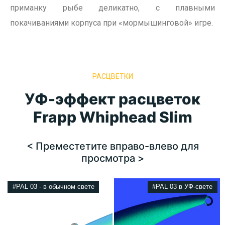
приманку рыбе деликатно, с плавными
покачиваниями корпуса при «мормышинговой» игре.
РАСЦВЕТКИ
УФ-эффект расцветок
Frapp Whiphead Slim
< Преместетите вправо-влево для
просмотра >
#PAL 03 - в обычном свете
#PAL 03 в УФ-свете